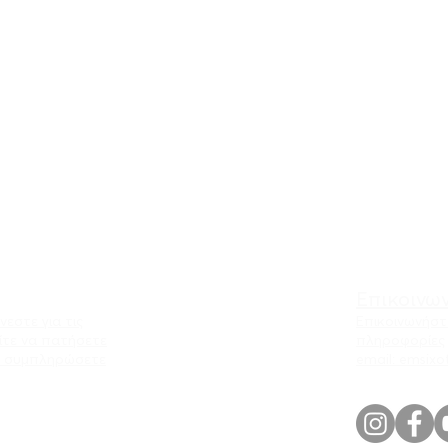
Επικοινω
εστε για τις
Επικοινωνήστ
ίτε να πατήσετε
πληροφορίες
α συμπληρώσετε
email:
emsixo