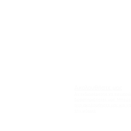
Ακολουθήστε μας
Αν ενδιαφέρεστε να ενημερών
δραστηριότητες μας. Μπορε
στο ακολουθήστε μας και ν
την φόρμα.