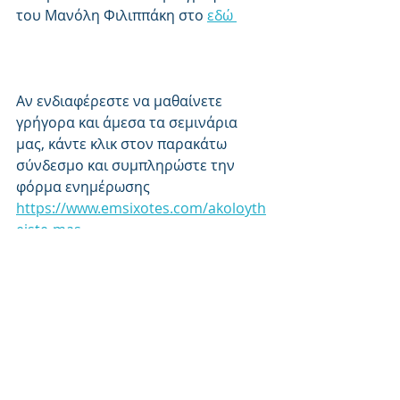
του Μανόλη Φιλιππάκη στο 
εδώ 
Αν ενδιαφέρεστε να μαθαίνετε 
γρήγορα και άμεσα τα σεμινάρια 
μας, κάντε κλικ στον παρακάτω 
σύνδεσμο και συμπληρώστε την 
φόρμα ενημέρωσης
https://www.emsixotes.com/akoloyth
eiste-mas
Τα σεμινάρια μας: 
https://www.emsixotes.com/seminar
s
Εμφάνιση όλων