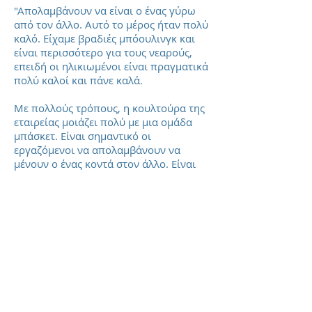
"Απολαμβάνουν να είναι ο ένας γύρω
από τον άλλο. Αυτό το μέρος ήταν πολύ
καλό. Είχαμε βραδιές μπόουλινγκ και
είναι περισσότερο για τους νεαρούς,
επειδή οι ηλικιωμένοι είναι πραγματικά
πολύ καλοί και πάνε καλά.
Με πολλούς τρόπους, η κουλτούρα της
εταιρείας μοιάζει πολύ με μια ομάδα
μπάσκετ. Είναι σημαντικό οι
εργαζόμενοι να απολαμβάνουν να
μένουν ο ένας κοντά στον άλλο. Είναι
σημαντικό οι νέοι εργαζόμενοι να
αισθάνονται σαν μέρος της ομάδας.
Η Σχολή Εμψυχωτών έχει τρία
προγράμματα μέσα από διάφορες
δραστηριότητες και παιχνίδια μπορεί
να βοηθήσει στο δέσιμο της ομάδας.